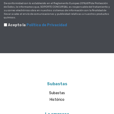
De conformidad con lo establecido en el Reglamento Europeo 2016/679 de Protección
de Datos, le informamos que, SOPORTE CONCURSAL es responsable del tratamiento y
su correo electrónico obra en nuestros sistemas de información con la finalidad de
llevar a cabo el envío de comunicaciones y publicidad relativas a nuestros productos
químicos.
Acepto la
Política de Privacidad
Subastas
Subastas
Histórico