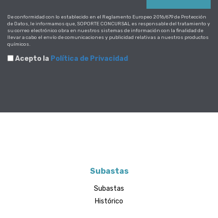
De conformidad con lo establecido en el Reglamento Europeo 2016/679 de Protección
de Datos, le informamos que, SOPORTE CONCURSAL es responsable del tratamiento y
su correo electrónico obra en nuestros sistemas de información con la finalidad de
llevar a cabo el envío de comunicaciones y publicidad relativas a nuestros productos
químicos.
Acepto la
Política de Privacidad
Subastas
Subastas
Histórico