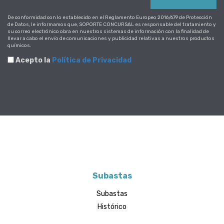
De conformidad con lo establecido en el Reglamento Europeo 2016/679 de Protección
de Datos, le informamos que, SOPORTE CONCURSAL es responsable del tratamiento y
su correo electrónico obra en nuestros sistemas de información con la finalidad de
llevar a cabo el envío de comunicaciones y publicidad relativas a nuestros productos
químicos.
Acepto la
Política de Privacidad
Subastas
Subastas
Histórico