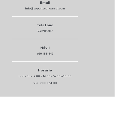
Email
info@soporteconcursal.com
Telefono
931 205 187
Móvil
650 188 446
Horario
Lun - Juv: 9:00 a 14:00 - 16:00 a 18:00
Vie : 9:00 a 14:00